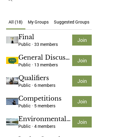
All (18)
My Groups
Suggested Groups
Final
Join
Public
·
33 members
General Discussion
Join
Public
·
13 members
Qualifiers
Join
Public
·
6 members
Competitions
Join
Public
·
5 members
Environmental Matters
Join
Public
·
4 members